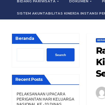
BIDANG PARIWSATA
DOKUMEN
P
SISTEM AKUNTABILITAS KINERJA INSTANSI PE
Beranda
BERA
Ra
Search
K
S
Recent Posts
PELAKSANAAN UPACARA
PERIGANTAN HARI KELUARGA
NASIONAL KE -33 DINAS