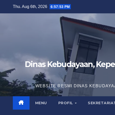
Skip
Thu. Aug 6th, 2026
6:57:55 PM
to
content
Dinas Kebudayaan, Kepe
WEBSITE RESMI DINAS KEBUDAYA
MENU
PROFIL
SEKRETARIA