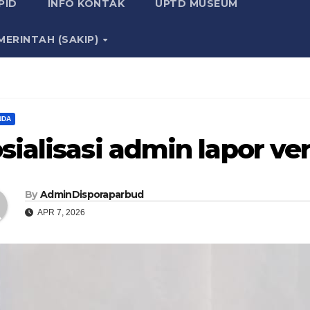
PID
INFO KONTAK
UPTD MUSEUM
MERINTAH (SAKIP)
NDA
sialisasi admin lapor ver
By
AdminDisporaparbud
APR 7, 2026