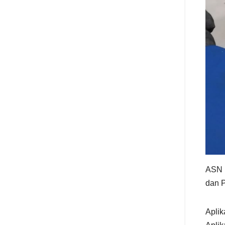
ASN D
dan P
Aplik