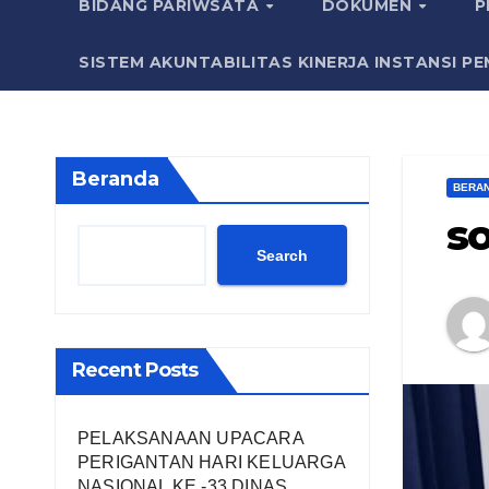
BIDANG PARIWSATA
DOKUMEN
P
SISTEM AKUNTABILITAS KINERJA INSTANSI PE
Beranda
BERA
so
Search
Recent Posts
PELAKSANAAN UPACARA
PERIGANTAN HARI KELUARGA
NASIONAL KE -33 DINAS