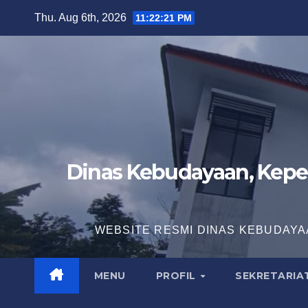
Skip
Thu. Aug 6th, 2026
11:22:22 PM
to
content
Dinas Kebudayaan, Kepe
WEBSITE RESMI DINAS KEBUDAYA
MENU
PROFIL
SEKRETARIA